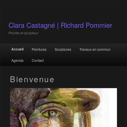
Clara Castagné | Richard Pommier
Peintre et sculpteur
Menu principal
Accueil
Peintures
Sculptures
Travaux en commun
Aller au contenu principal
Aller au contenu secondaire
Agenda
Contact
Bienvenue