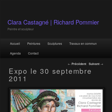
Clara Castagné | Richard Pommier
Peintre et sculpteur
Menu principal
Accueil
Peintures
Sculptures
Travaux en commun
Aller au contenu principal
Aller au contenu secondaire
Agenda
Contact
Navigation des articles
←
Précédent
Suivant
→
Expo le 30 septembre
2011