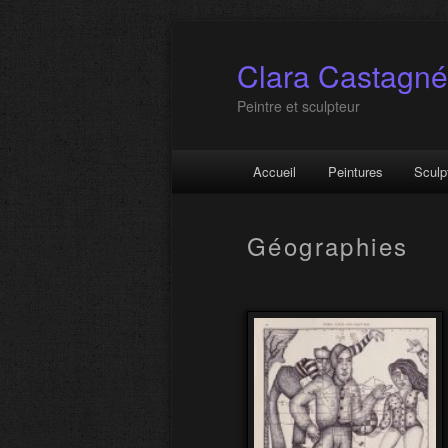
Clara Castagné
Peintre et sculpteur
Menu principal
Accueil
Peintures
Sculp
Aller au contenu principa
Aller au contenu seconda
Navigation des articles
Géographies