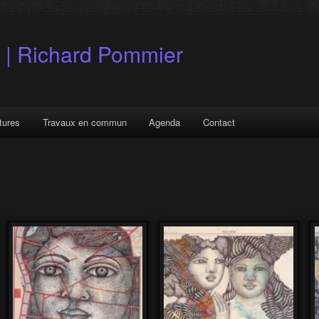
 | Richard Pommier
tures
Travaux en commun
Agenda
Contact
l
ire